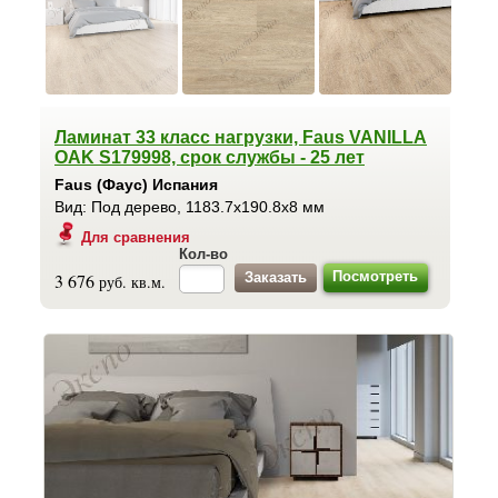
Ламинат 33 класс нагрузки, Faus VANILLA
OAK S179998, срок службы - 25 лет
Faus (Фаус) Испания
Вид: Под дерево, 1183.7x190.8x8 мм
Для сравнения
Кол-во
Посмотреть
3 676
руб. кв.м.