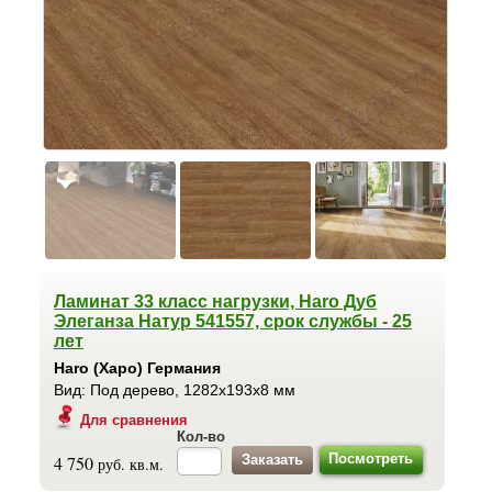
Ламинат 33 класс нагрузки, Haro Дуб
Элеганза Натур 541557, срок службы - 25
лет
Haro (Харо) Германия
Вид: Под дерево, 1282x193x8 мм
Для сравнения
Кол-во
Посмотреть
4 750
руб. кв.м.