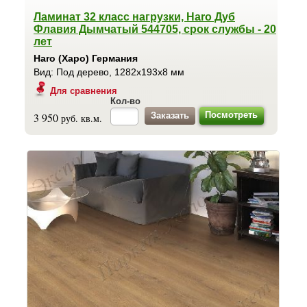
Ламинат 32 класс нагрузки, Haro Дуб
Флавия Дымчатый 544705, срок службы - 20
лет
Haro (Харо) Германия
Вид: Под дерево, 1282x193x8 мм
Для сравнения
Кол-во
Посмотреть
3 950
руб. кв.м.