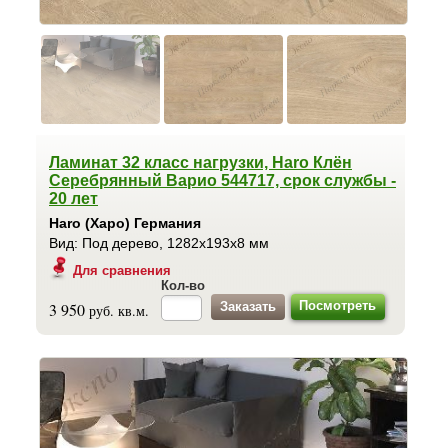
Ламинат 32 класс нагрузки, Haro Клён
Серебрянный Варио 544717, срок службы -
20 лет
Haro (Харо) Германия
Вид: Под дерево, 1282x193x8 мм
Для сравнения
Кол-во
Посмотреть
3 950
руб. кв.м.