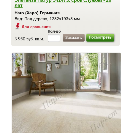
Элеганза Натур 541473, срок службы - 20
лет
Haro (Харо) Германия
Вид: Под дерево, 1282x193x8 мм
Для сравнения
Кол-во
Посмотреть
3 950
руб. кв.м.