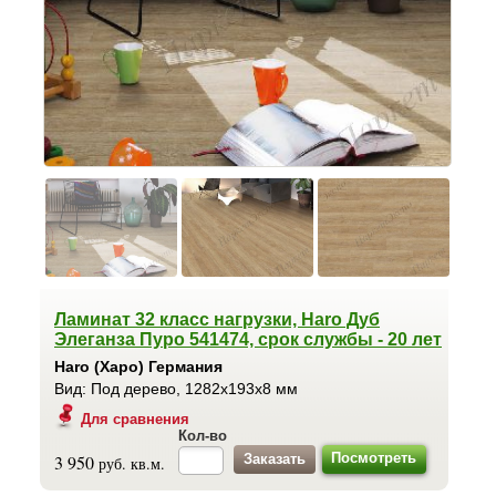
Ламинат 32 класс нагрузки, Haro Дуб
Элеганза Пуро 541474, срок службы - 20 лет
Haro (Харо) Германия
Вид: Под дерево, 1282x193x8 мм
Для сравнения
Кол-во
Посмотреть
3 950
руб. кв.м.