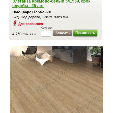
Элеганза Кремово-белый 541559, срок
службы - 25 лет
Haro (Харо) Германия
Вид: Под дерево, 1282x193x8 мм
Для сравнения
Кол-во
Посмотреть
4 750
руб. кв.м.