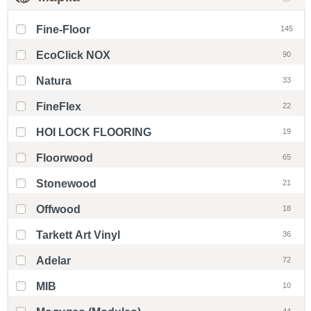
Fine-Floor
145
EcoClick NOX
90
Natura
33
FineFlex
22
HOI LOCK FLOORING
19
Floorwood
65
Stonewood
21
Offwood
18
Tarkett Art Vinyl
36
Adelar
72
MIB
10