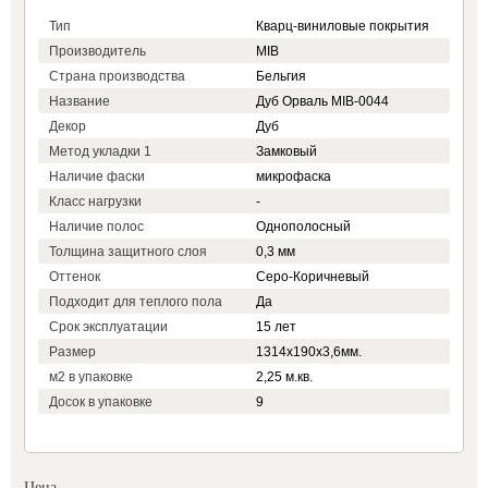
Тип
Кварц-виниловые покрытия
Производитель
MIB
Страна производства
Бельгия
Название
Дуб Орваль MIB-0044
Декор
Дуб
Метод укладки 1
Замковый
Наличие фаски
микрофаска
Класс нагрузки
-
Наличие полос
Однополосный
Толщина защитного слоя
0,3 мм
Оттенок
Серо-Коричневый
Подходит для теплого пола
Да
Срок эксплуатации
15 лет
Размер
1314х190х3,6мм.
м2 в упаковке
2,25 м.кв.
Досок в упаковке
9
Цена