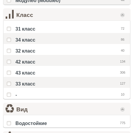
Модулео (Moduleo)
44
Класс
31 класс
72
34 класс
86
32 класс
40
42 класс
134
43 класс
306
33 класс
127
-
10
Вид
Водостойкие
775