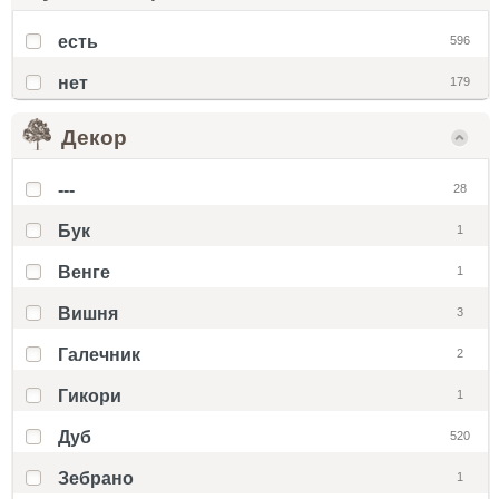
есть
596
нет
179
Декор
---
28
Бук
1
Венге
1
Вишня
3
Галечник
2
Гикори
1
Дуб
520
Зебрано
1