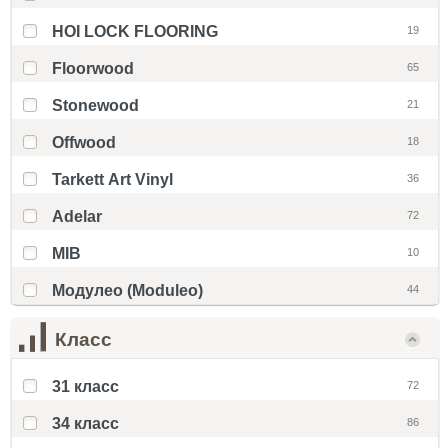
HOI LOCK FLOORING
19
Floorwood
65
Stonewood
21
Offwood
18
Tarkett Art Vinyl
36
Adelar
72
MIB
10
Модулео (Moduleo)
44
Класс
31 класс
72
34 класс
86