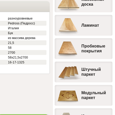
доска
разноуровневые
Pedross (Педросс)
Ламинат
Италия
Бук
из массива дерева
21,5
Пробковые
58
покрытия
2700
58х21,5х2700
16-17-1325
Штучный
паркет
Модульный
паркет