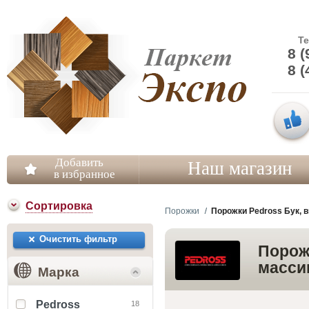
Т
8 (
8 (
Добавить
Наш магазин
в избранное
Сортировка
Порожки
Порожки Pedross Бук, в
Очистить фильтр
Порожк
масси
Марка
Pedross
18