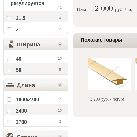
регулируется
2 000
13
руб. / пог.
Цена
21,5
3
21
2
Похожие товары
Ширина
48
13
58
5
Длина
2 200 руб. / пог. м
1000/2700
2
2400
13
2700
3