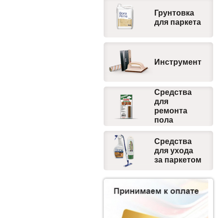
Грунтовка
для паркета
Инструмент
Средства
для
ремонта
пола
Средства
для ухода
за паркетом