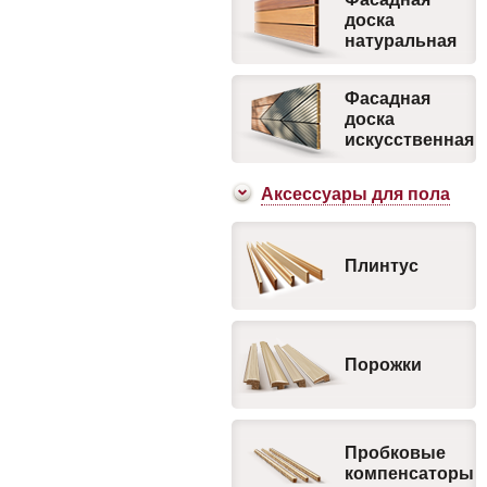
доска
натуральная
Фасадная
доска
искусственная
Аксесcуары для пола
Плинтус
Порожки
Пробковые
компенсаторы