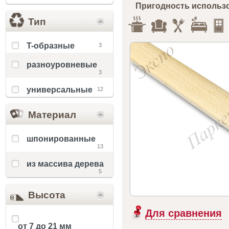
Пригодность использ
Тип
T-образные
3
разноуровневые
3
универсальные
12
Материал
шпонированные
13
из массива дерева
5
Высота
Для сравнения
от 7 до 21 мм