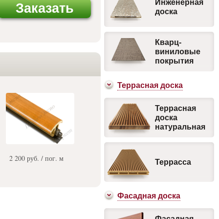
Инженерная
Заказать
доска
Кварц-
виниловые
покрытия
Террасная доска
Террасная
доска
натуральная
2 200 руб. / пог. м
Террасса
Фасадная доска
Фасадная