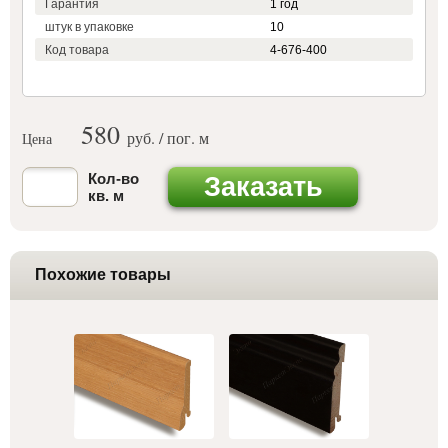
Гарантия
1 год
штук в упаковке
10
Код товара
4-676-400
580
руб. / пог. м
Цена
Кол-во
Заказать
кв. м
Похожие товары