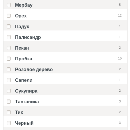
Мербау
5
Орех
12
Падук
1
Палисандр
1
Пекан
2
Пробка
10
Розовое дерево
2
Сапели
1
Сукупира
2
Танганика
3
Тик
2
Черный
3