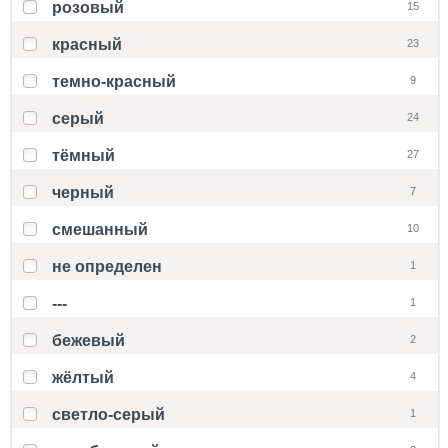
розовый
15
красный
23
темно-красный
9
серый
24
тёмный
27
черный
7
смешанный
10
не определен
1
---
1
бежевый
2
жёлтый
4
светло-серый
1