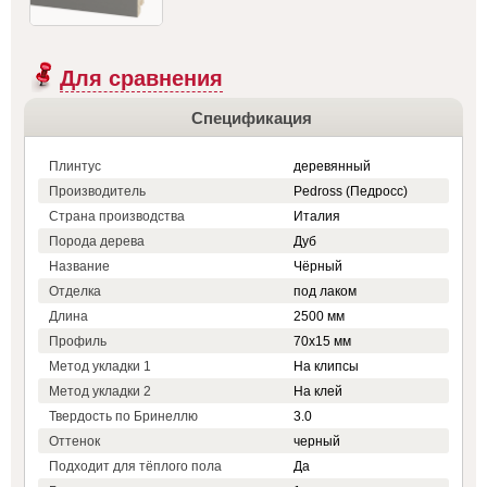
Для сравнения
Спецификация
Плинтус
деревянный
Производитель
Pedross (Педросс)
Страна производства
Италия
Порода дерева
Дуб
Название
Чёрный
Отделка
под лаком
Длина
2500 мм
Профиль
70x15 мм
Метод укладки 1
На клипсы
Метод укладки 2
На клей
Твердость по Бринеллю
3.0
Оттенок
черный
Подходит для тёплого пола
Да