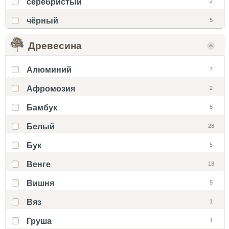
серебристый
2
чёрный
5
Древесина
Алюминий
7
Афромозия
2
Бамбук
5
Белый
28
Бук
5
Венге
18
Вишня
5
Вяз
1
Груша
1