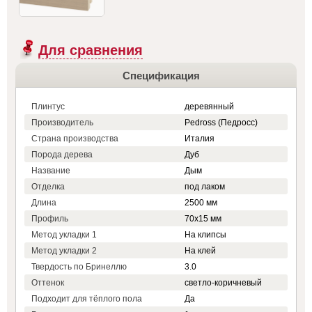
Для сравнения
Спецификация
Плинтус
деревянный
Производитель
Pedross (Педросс)
Страна производства
Италия
Порода дерева
Дуб
Название
Дым
Отделка
под лаком
Длина
2500 мм
Профиль
70x15 мм
Метод укладки 1
На клипсы
Метод укладки 2
На клей
Твердость по Бринеллю
3.0
Оттенок
светло-коричневый
Подходит для тёплого пола
Да