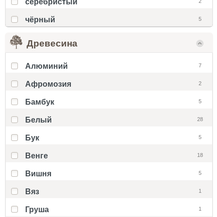
серебристый
2
чёрный
5
Древесина
Алюминий
7
Афромозия
2
Бамбук
5
Белый
28
Бук
5
Венге
18
Вишня
5
Вяз
1
Груша
1