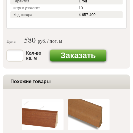
Гарантия
1 год
штук в упаковке
10
Код товара
4-657-400
580
руб. / пог. м
Цена
Кол-во
Заказать
кв. м
Похожие товары