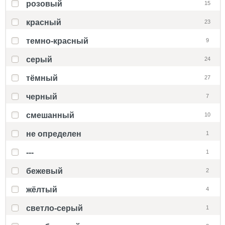
розовый
15
красный
23
темно-красный
9
серый
24
тёмный
27
черный
7
смешанный
10
не определен
1
---
1
бежевый
2
жёлтый
4
светло-серый
1