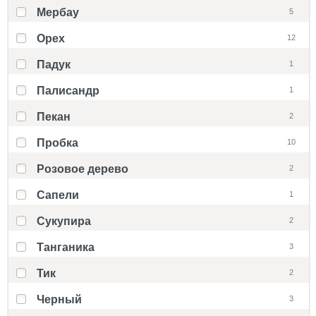
Мербау
5
Орех
12
Падук
1
Палисандр
1
Пекан
2
Пробка
10
Розовое дерево
2
Сапели
1
Сукупира
2
Танганика
3
Тик
2
Черный
3