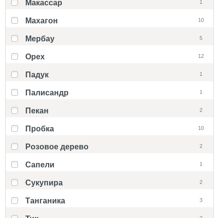
Макассар
1
Махагон
10
Мербау
5
Орех
12
Падук
1
Палисандр
1
Пекан
2
Пробка
10
Розовое дерево
2
Сапели
1
Сукупира
2
Танганика
3