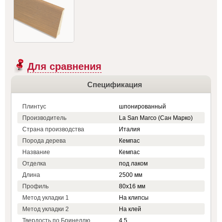
Для сравнения
Спецификация
Плинтус
шпонированный
Производитель
La San Marco (Сан Марко)
Страна производства
Италия
Порода дерева
Кемпас
Название
Кемпас
Отделка
под лаком
Длина
2500 мм
Профиль
80x16 мм
Метод укладки 1
На клипсы
Метод укладки 2
На клей
Твердость по Бринеллю
4.5