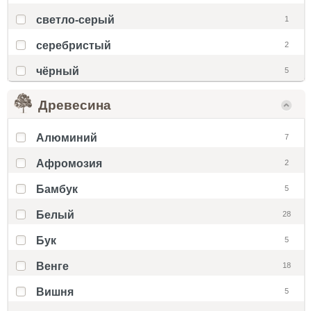
светло-серый
1
серебристый
2
чёрный
5
Древесина
Алюминий
7
Афромозия
2
Бамбук
5
Белый
28
Бук
5
Венге
18
Вишня
5