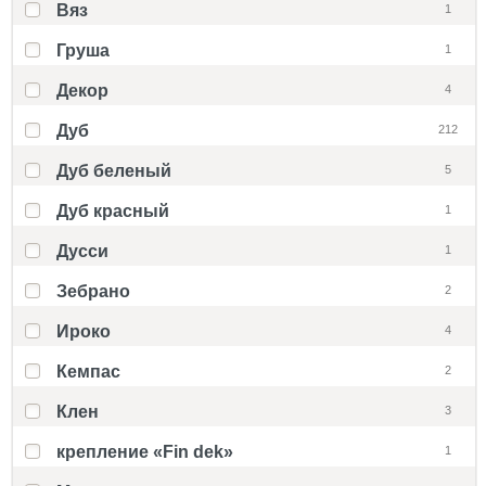
Вяз
1
Груша
1
Декор
4
Дуб
212
Дуб беленый
5
Дуб красный
1
Дусси
1
Зебрано
2
Ироко
4
Кемпас
2
Клен
3
крепление «Fin dek»
1