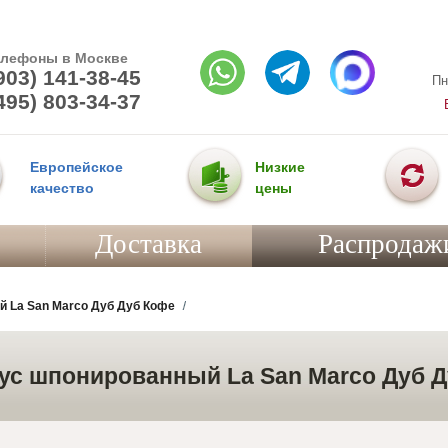
елефоны в Москве
903) 141-38-45
Пн
495) 803-34-37
Европейское
Низкие
качество
цены
Доставка
Распродаж
 La San Marco Дуб Дуб Кофе
ус шпонированный La San Marco Дуб 