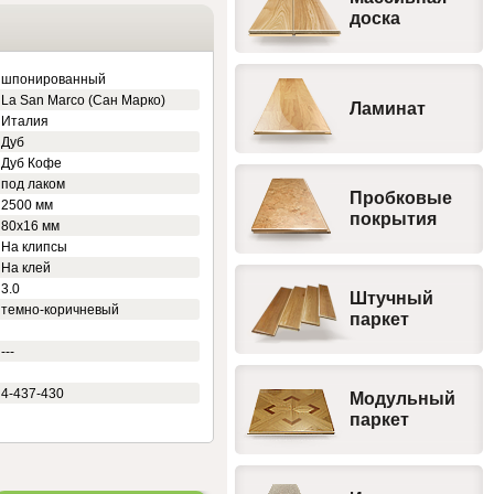
доска
шпонированный
La San Marco (Сан Марко)
Ламинат
Италия
Дуб
Дуб Кофе
под лаком
Пробковые
2500 мм
покрытия
80x16 мм
На клипсы
На клей
3.0
Штучный
темно-коричневый
паркет
---
4-437-430
Модульный
паркет