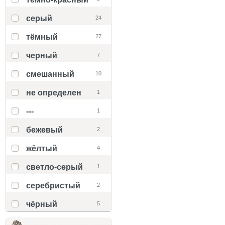
серый
24
тёмный
27
черный
7
смешанный
10
не определен
1
---
1
бежевый
2
жёлтый
4
светло-серый
1
серебристый
2
чёрный
5