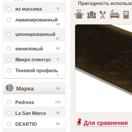
Пригодность использ
из массива
8
ламинированный
49
шпонированный
67
виниловый
46
Микро плинтус
5
Теневой профиль
1
Марка
Pedross
219
La San Marco
39
Для сравнения
DEARTIO
44