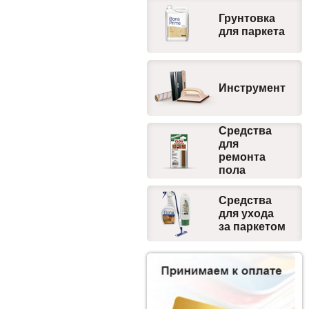
Грунтовка
для паркета
Инструмент
Средства
для
ремонта
пола
Средства
для ухода
за паркетом