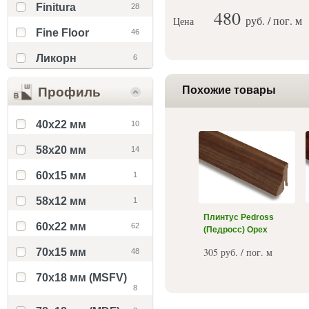
Finitura
28
480
руб. / пог. м
Цена
Fine Floor
46
Ликорн
6
Похожие товары
Профиль
40x22 мм
10
58x20 мм
14
60x15 мм
1
58х12 мм
1
Плинтус Pedross
60x22 мм
62
(Педросс) Орех
305 руб. / пог. м
70x15 мм
48
70x18 мм (MSFV)
8