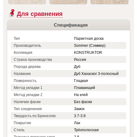
Для сравнения
Спецификация
Тип
Паркетная доска
Производитель
Sommer (Соммер)
Коллекция
KONSTRUKTOR
Страна производства
Россия
Порода дерева
Дуб
Название
Дуб Ханаског 3-полосный
Поверхность
Гладкая
Метод укладки 1
Плавающий
Метод укладки 2
На клей
Наличие фаски
Без фаски
Тип соеденения
Замок
Твердость по Бринеллю
3.7-3.9
Покрытие
Лак
Стиль
Трёхполосная