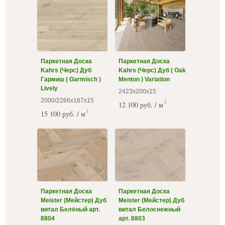
Паркетная Доска
Паркетная Доска
Kahrs (Черс) Дуб
Kahrs (Черс) Дуб ( Oak
Гармиш ( Garmisch )
Menton ) Variation
Lively
2423х200х15
2000/2266х187х15
2
12 100 руб. / м
2
15 100 руб. / м
Паркетная Доска
Паркетная Доска
Meister (Мейстер) Дуб
Meister (Мейстер) Дуб
витал Белёный арт.
витал Белоснежный
8804
арт. 8803