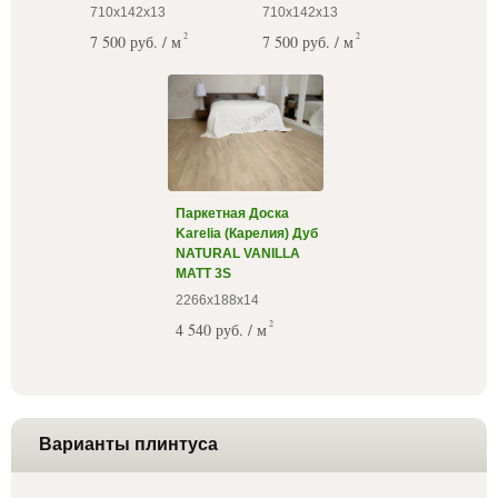
710х142х13
710х142х13
2
2
7 500 руб. / м
7 500 руб. / м
Паркетная Доска
Karelia (Карелия) Дуб
NATURAL VANILLA
MATT 3S
2266х188х14
2
4 540 руб. / м
Варианты плинтуса