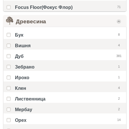
Focus Floor(Фокус Флор)
71
Древесина
Бук
8
Вишня
4
Дуб
381
Зебрано
1
Ироко
1
Клен
4
Лиственница
2
Мербау
2
Орех
14