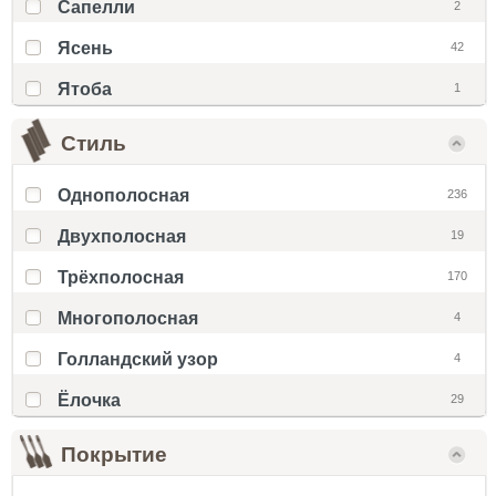
Сапелли
2
Ясень
42
Ятоба
1
Стиль
Однополосная
236
Двухполосная
19
Трёхполосная
170
Многополосная
4
Голландский узор
4
Ёлочка
29
Покрытие