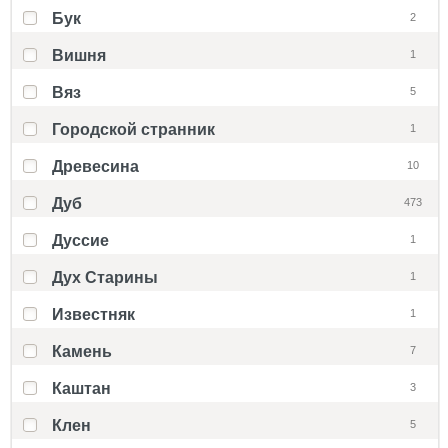
Бук
2
Вишня
1
Вяз
5
Городской странник
1
Древесина
10
Дуб
473
Дуссие
1
Дух Старины
1
Известняк
1
Камень
7
Каштан
3
Клен
5