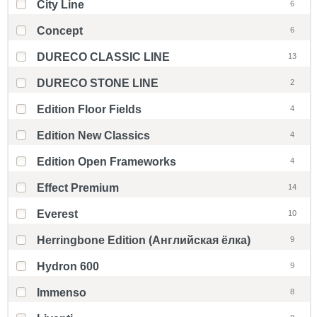
City Line
6
Concept
6
DURECO CLASSIC LINE
13
DURECO STONE LINE
2
Edition Floor Fields
4
Edition New Classics
4
Edition Open Frameworks
4
Effect Premium
14
Everest
10
Herringbone Edition (Английская ёлка)
9
Hydron 600
9
Immenso
8