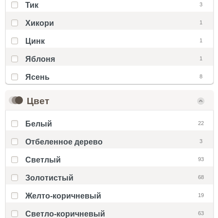
Тик
3
Хикори
1
Цинк
1
Яблоня
1
Ясень
8
Цвет
Белый
22
Отбеленное дерево
3
Светлый
93
Золотистый
68
Желто-коричневый
19
Светло-коричневый
63