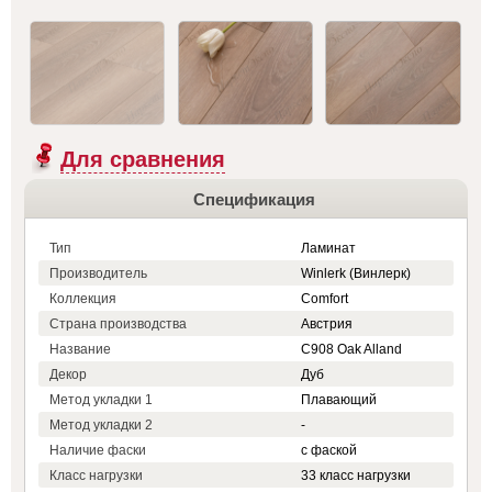
Для сравнения
Спецификация
Тип
Ламинат
Производитель
Winlerk (Винлерк)
Коллекция
Comfort
Страна производства
Австрия
Название
C908 Oak Alland
Декор
Дуб
Метод укладки 1
Плавающий
Метод укладки 2
-
Наличие фаски
с фаской
Класс нагрузки
33 класс нагрузки