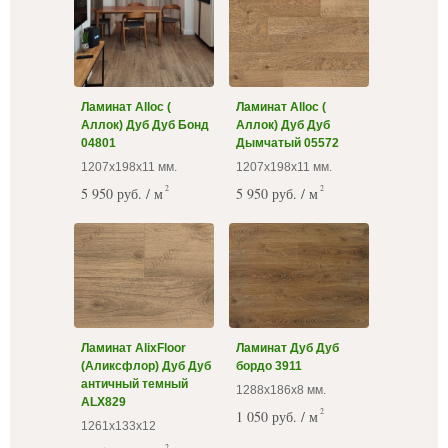
Ламинат Alloc (
Ламинат Alloc (
Аллок) Дуб Дуб Бонд
Аллок) Дуб Дуб
04801
Дымчатый 05572
1207х198х11 мм.
1207х198х11 мм.
2
2
5 950 руб. / м
5 950 руб. / м
Ламинат AlixFloor
Ламинат Дуб Дуб
(Аликсфлор) Дуб Дуб
бордо 3911
античный темный
1288х186х8 мм.
ALX829
2
1 050 руб. / м
1261х133х12
2