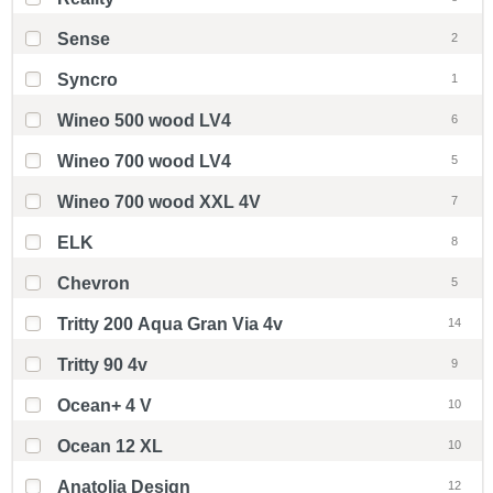
Sense
2
Syncro
1
Wineo 500 wood LV4
6
Wineo 700 wood LV4
5
Wineo 700 wood XXL 4V
7
ELK
8
Chevron
5
Tritty 200 Aqua Gran Via 4v
14
Tritty 90 4v
9
Ocean+ 4 V
10
Ocean 12 XL
10
Anatolia Design
12