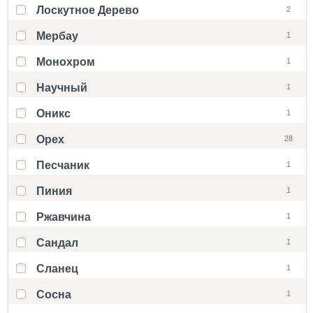
Лоскутное Дерево
2
Мербау
1
Монохром
1
Научный
1
Оникс
1
Орех
28
Песчаник
1
Пиния
1
Ржавчина
1
Сандал
1
Сланец
1
Сосна
1