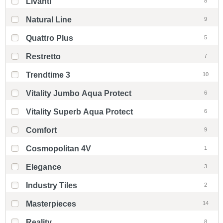
Livanti
8
Natural Line
9
Quattro Plus
5
Restretto
7
Trendtime 3
10
Vitality Jumbo Aqua Protect
6
Vitality Superb Aqua Protect
6
Comfort
9
Cosmopolitan 4V
1
Elegance
3
Industry Tiles
2
Masterpieces
14
Reality
8