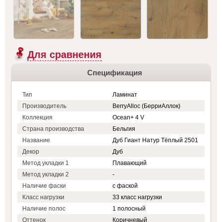
Для сравнения
Спецификация
Тип
Ламинат
Производитель
BerryAlloc (БерриАллок)
Коллекция
Ocean+ 4 V
Страна производства
Бельгия
Название
Дуб Гиант Натур Тёплый 2501
Декор
Дуб
Метод укладки 1
Плавающий
Метод укладки 2
-
Наличие фаски
с фаской
Класс нагрузки
33 класс нагрузки
Наличие полос
1 полосный
Оттенок
Коричневый