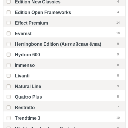
Edition New Classics
4
Edition Open Frameworks
4
Effect Premium
14
Everest
10
Herringbone Edition (Английская ёлка)
9
Hydron 600
9
Immenso
8
Livanti
8
Natural Line
9
Quattro Plus
5
Restretto
7
Trendtime 3
10