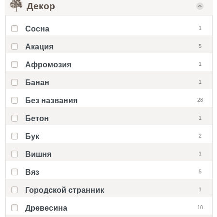
Декор
Cосна
1
Акация
5
Афромозия
1
Банан
1
Без названия
28
Бетон
1
Бук
2
Вишня
1
Вяз
5
Городской странник
1
Древесина
10