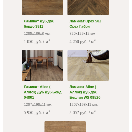
Ламинат Дуб Дуб
Ламинат Орех 502
бордо 3911
Орех Габри
1288х186х8 мм.
720х129х12 мм
2
2
1 050 руб. / м
4 250 руб. / м
Ламинат Alloc (
Ламинат Alloc (
Аллок) Дуб Дуб Бонд
Аллок) Дуб Дуб
04801
Берлин WS 08520
1207х198х11 мм.
1207х198х11 мм.
2
2
5 950 руб. / м
5 057 руб. / м