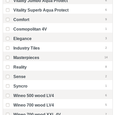
Vitality Jumbo Aqua Protect
6
Vitality Superb Aqua Protect
6
Comfort
9
Cosmopolitan 4V
1
Elegance
3
Industry Tiles
2
Masterpieces
14
Reality
8
Sense
2
Syncro
1
Wineo 500 wood LV4
6
Wineo 700 wood LV4
5
Wineo 700 wood XXL 4V
7