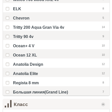
ELK
8
Chevron
5
Tritty 200 Aqua Gran Via 4v
14
Tritty 90 4v
9
Ocean+ 4 V
10
Ocean 12 XL
10
Anatolia Design
12
Anatolia Elite
12
Regista 8 mm
8
Большая линия(Grand Line)
7
Класс