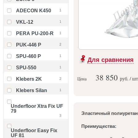
ADECON K450
1
VKL-12
1
PERA PU-200-R
1
PUK-446 P
2
SPU-460 P
1
Для сравнения
SPU-550
1
38 850
руб. / шт
Цена
Klebers 2K
2
Klebers Silan
1
Underfloor Xtra Fix UF
79
Эластичный полиуретан
3
Преимущества:
Underfloor Easy Fix
UF 81