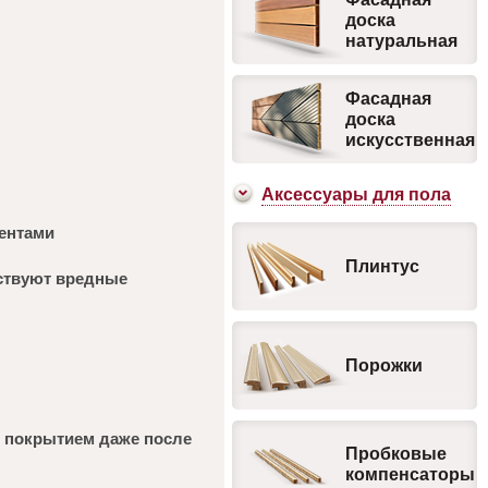
доска
натуральная
Фасадная
доска
искусственная
Аксесcуары для пола
нентами
Плинтус
тствуют вредные
Порожки
м покрытием даже после
Пробковые
компенсаторы