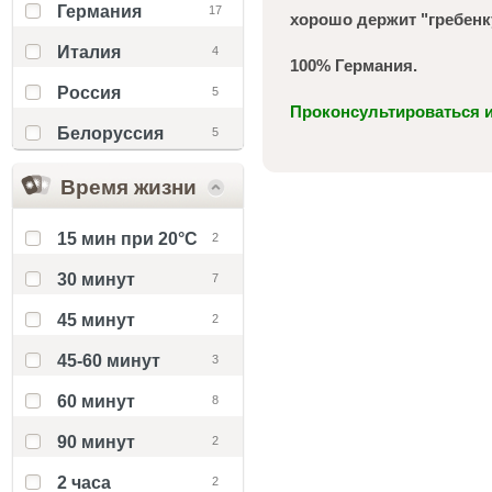
Германия
17
хорошо держит "гребенк
Италия
4
100% Германия.
Россия
5
Проконсультироваться и
Белоруссия
5
Время жизни
15 мин при 20°С
2
30 минут
7
45 минут
2
45-60 минут
3
60 минут
8
90 минут
2
2 часа
2