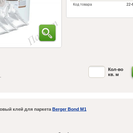
Код товара
22-
Кол-во
кв. м
.
овый клей для паркета
Berger Bond M1