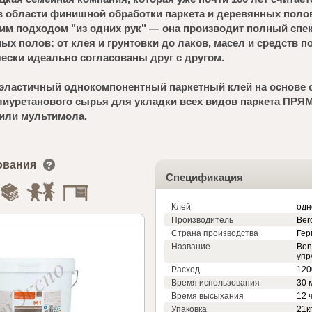
 области финишной обработки паркета и деревянных поло
им подходом "из одних рук" — она производит полный спе
х полов: от клея и грунтовки до лаков, масел и средств по
чески идеально согласованы друг с другом.
-эластичный однокомпонентный паркетный клей на основе 
иуретанового сырья для укладки всех видов паркета ПРЯ
или мультимола.
ования
Спецификация
Клей
одн
Производитель
Ber
Страна производства
Гер
Название
Bon
упр
Расход
1200
Время использования
30 
Время высыхания
12 
Упаковка
21кг