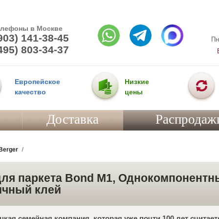
елефоны в Москве
903) 141-38-45
Пн
495) 803-34-37
Европейское
Низкие
качество
цены
Доставка
Распродаж
Berger
для паркета Bond M1, Однокомпонентн
ичный клей
цкая семейная компания, которая уже почти 100 лет считае