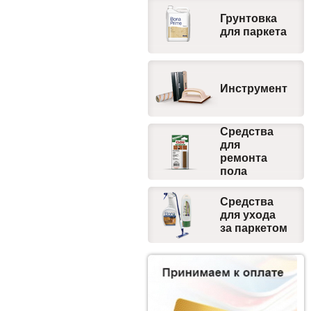
Грунтовка
для паркета
Инструмент
Средства
для
ремонта
пола
Средства
для ухода
за паркетом