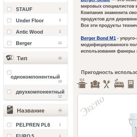
мировых специалистов в
STAUF
4
Компания знаменита сво
продуктов для деревянны
Under Floor
5
Все эти продукты техни
Antic Wood
2
Berger Bond M1
- упруго
Berger
12
модифицированного пол
использования фанеры 
Тип
Пригодность использ
однокомпонентный
19
двухкомпонентный
12
Название
PELPREN PL6
1
EURO 5
1