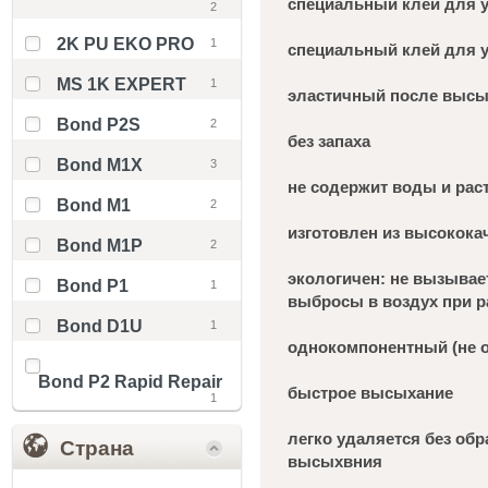
специальный клей для у
2
2K PU EKO PRO
1
специальный клей для у
MS 1K EXPERT
1
эластичный после выс
Bond P2S
2
без запаха
Bond M1X
3
не содержит воды и рас
Bond M1
2
изготовлен из высокока
Bond M1P
2
экологичен: не вызывае
Bond P1
1
выбросы в воздух при р
Bond D1U
1
однокомпонентный (не о
Bond P2 Rapid Repair
быстрое высыхание
1
легко удаляется без обр
Страна
высыхвния