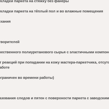
кладки паркета на стяжку без фанеры
кладки паркета на тёплый пол и во влажные помещения
ыхания
творителей
чественного полиуретанового сырья с эластичными компо
т реакций при попадании на кожу мастера-паркетчика, отсу
аботе
граничен во времени работы)
азования следов и пятен с поверхности паркета с заводски