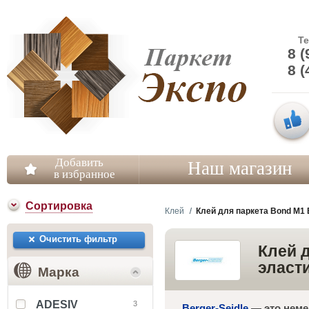
Т
8 (
8 (
Добавить
Наш магазин
в избранное
Сортировка
Клей
Клей для паркета Bond M1 
Очистить фильтр
Клей 
эласт
Марка
ADESIV
3
Berger-Seidle
— это неме