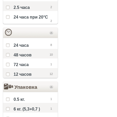
2.5 часа
2
24 часа при 20°С
2
Полное высыхание
24 часа
8
48 часов
10
72 часа
1
12 часов
12
Упаковка
0.5 кг.
1
6 кг. (5,3+0,7 )
1