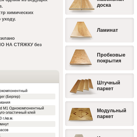
доска
в.
ктр химических
 уходу.
Ламинат
силано
МО НА СТЯЖКУ без
Пробковые
покрытия
Штучный
паркет
окомпонентный
ger (Бергер)
мания
d M1 Однокомпонентный
Модульный
уго-эластичный клей
паркет
 г./кв.м.
минут
часов
.