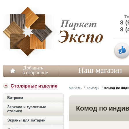
Т
8 (
8 (
Добавить
Наш магазин
в избранное
Столярные изделия
Мебель
Комоды
Комод по инд
Витражи
Комод по индив
Зеркала и туалетные
столики
Экраны для батарей