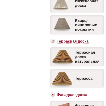
Инженерная
доска
Кварц-
виниловые
покрытия
Террасная доска
Террасная
доска
натуральная
Террасса
Фасадная доска
Фасадная