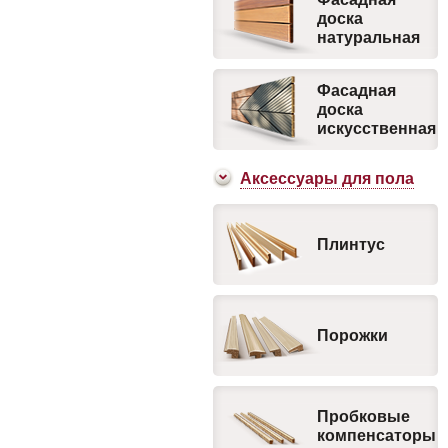
доска
натуральная
Фасадная
доска
искусственная
Аксесcуары для пола
Плинтус
Порожки
Пробковые
компенсаторы