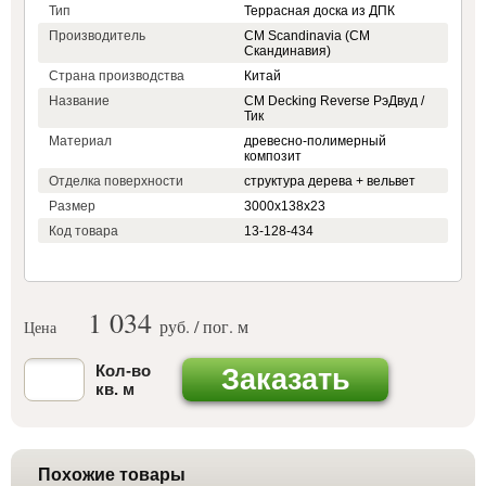
Тип
Террасная доска из ДПК
Производитель
CM Scandinavia (СМ
Скандинавия)
Страна производства
Китай
Название
CM Decking Reverse РэДвуд /
Тик
Материал
древесно-полимерный
композит
Отделка поверхности
структура дерева + вельвет
Размер
3000х138х23
Код товара
13-128-434
1 034
руб. / пог. м
Цена
Кол-во
Заказать
кв. м
Похожие товары