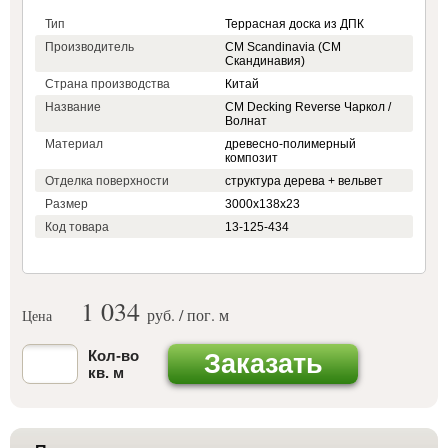
Тип
Террасная доска из ДПК
Производитель
CM Scandinavia (СМ
Скандинавия)
Страна производства
Китай
Название
CM Decking Reverse Чаркол /
Волнат
Материал
древесно-полимерный
композит
Отделка поверхности
структура дерева + вельвет
Размер
3000х138х23
Код товара
13-125-434
1 034
руб. / пог. м
Цена
Кол-во
Заказать
кв. м